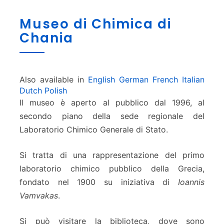
M
Museo di Chimica di
u
Chania
s
e
o
d
i
Also available in
English
German
French
Italian
C
Dutch
Polish
h
Il museo è aperto al pubblico dal 1996, al
i
secondo piano della sede regionale del
m
Laboratorio Chimico Generale di Stato.
i
c
Si tratta di una rappresentazione del primo
a
d
laboratorio chimico pubblico della Grecia,
i
fondato nel 1900 su iniziativa di
Ioannis
C
Vamvakas
.
h
a
Si può visitare la biblioteca, dove sono
n