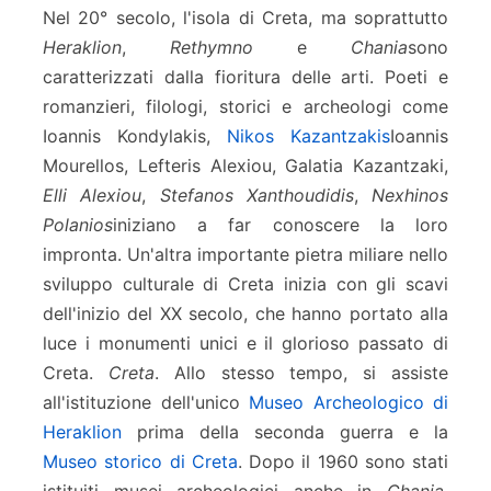
Nel 20° secolo, l'isola di Creta, ma soprattutto
Heraklion
,
Rethymno
e
Chania
sono
caratterizzati dalla fioritura delle arti. Poeti e
romanzieri, filologi, storici e archeologi come
Ioannis Kondylakis,
Nikos Kazantzakis
Ioannis
Mourellos, Lefteris Alexiou, Galatia Kazantzaki,
Elli Alexiou
,
Stefanos Xanthoudidis
,
Nexhinos
Polanios
iniziano a far conoscere la loro
impronta. Un'altra importante pietra miliare nello
sviluppo culturale di Creta inizia con gli scavi
dell'inizio del XX secolo, che hanno portato alla
luce i monumenti unici e il glorioso passato di
Creta.
Creta
. Allo stesso tempo, si assiste
all'istituzione dell'unico
Museo Archeologico di
Heraklion
prima della seconda guerra e la
Museo storico di Creta
. Dopo il 1960 sono stati
istituiti musei archeologici anche in
Chania
,