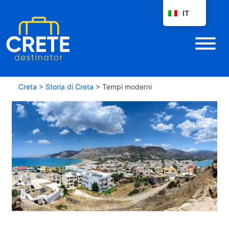
IT
Creta
>
Storia di Creta
>
Tempi moderni