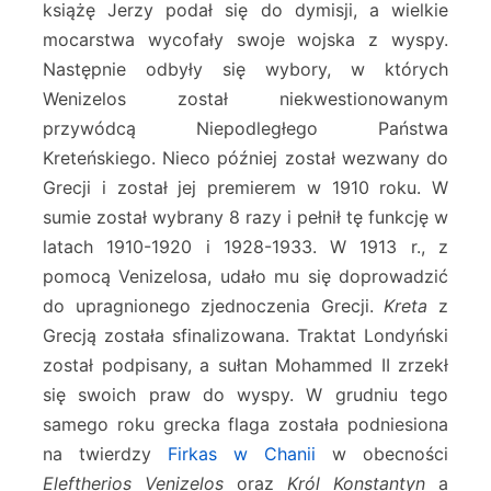
książę Jerzy podał się do dymisji, a wielkie
mocarstwa wycofały swoje wojska z wyspy.
Następnie odbyły się wybory, w których
Wenizelos został niekwestionowanym
przywódcą Niepodległego Państwa
Kreteńskiego. Nieco później został wezwany do
Grecji i został jej premierem w 1910 roku. W
sumie został wybrany 8 razy i pełnił tę funkcję w
latach 1910-1920 i 1928-1933. W 1913 r., z
pomocą Venizelosa, udało mu się doprowadzić
do upragnionego zjednoczenia Grecji.
Kreta
z
Grecją została sfinalizowana. Traktat Londyński
został podpisany, a sułtan Mohammed II zrzekł
się swoich praw do wyspy. W grudniu tego
samego roku grecka flaga została podniesiona
na twierdzy
Firkas w Chanii
w obecności
Eleftherios Venizelos
oraz
Król Konstantyn
a