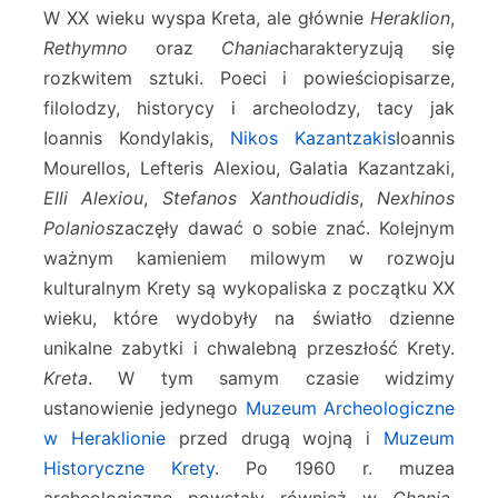
W XX wieku wyspa Kreta, ale głównie
Heraklion
,
Rethymno
oraz
Chania
charakteryzują się
rozkwitem sztuki. Poeci i powieściopisarze,
filolodzy, historycy i archeolodzy, tacy jak
Ioannis Kondylakis,
Nikos Kazantzakis
Ioannis
Mourellos, Lefteris Alexiou, Galatia Kazantzaki,
Elli Alexiou
,
Stefanos Xanthoudidis
,
Nexhinos
Polanios
zaczęły dawać o sobie znać. Kolejnym
ważnym kamieniem milowym w rozwoju
kulturalnym Krety są wykopaliska z początku XX
wieku, które wydobyły na światło dzienne
unikalne zabytki i chwalebną przeszłość Krety.
Kreta
. W tym samym czasie widzimy
ustanowienie jedynego
Muzeum Archeologiczne
w Heraklionie
przed drugą wojną i
Muzeum
Historyczne Krety
. Po 1960 r. muzea
archeologiczne powstały również w
Chania
,