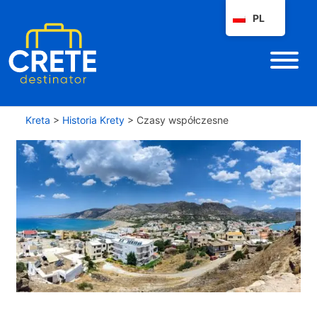
PL
Kreta
>
Historia Krety
>
Czasy współczesne