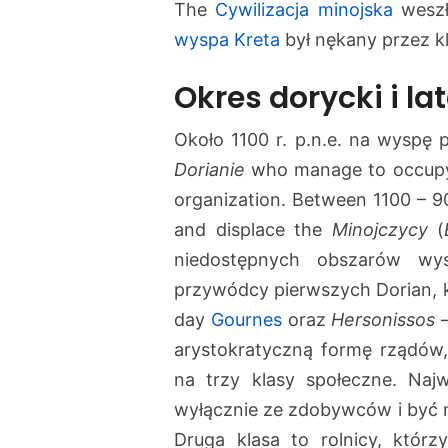
The
Cywilizacja minojska
weszł
wyspa Kreta
był nękany przez klę
Okres dorycki i la
Około 1100 r. p.n.e. na wyspę 
Dorianie
who manage to occupy Cr
organization. Between 1100 – 90
and displace the
Minojczycy
(
niedostępnych obszarów wys
przywódcy pierwszych Dorian, 
day
Gournes
oraz
Hersonissos
–
arystokratyczną formę rządów,
na trzy klasy społeczne. Najw
wyłącznie ze zdobywców i być m
Druga klasa to rolnicy, którz