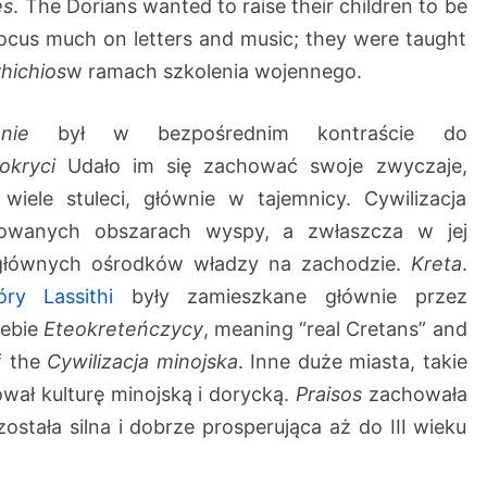
es
. The Dorians wanted to raise their children to be
focus much on letters and music; they were taught
rhichios
w ramach szkolenia wojennego.
anie
był w bezpośrednim kontraście do
okryci
Udało im się zachować swoje zwyczaje,
z wiele stuleci, głównie w tajemnicy. Cywilizacja
lowanych obszarach wyspy, a zwłaszcza w jej
 głównych ośrodków władzy na zachodzie.
Kreta
.
óry Lassithi
były zamieszkane głównie przez
iebie
Eteokreteńczycy
, meaning “real Cretans” and
f the
Cywilizacja minojska
. Inne duże miasta, takie
wał kulturę minojską i dorycką.
Praisos
zachowała
ostała silna i dobrze prosperująca aż do III wieku