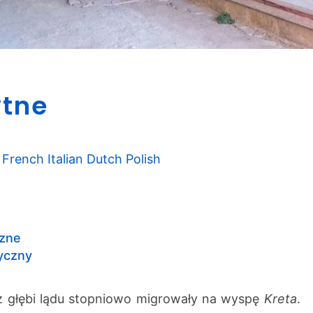
C
ytne
z
a
s
y
French
Italian
Dutch
Polish
s
t
a
r
czne
o
tyczny
ż
y
t
 z głębi lądu stopniowo migrowały na wyspę
Kreta
.