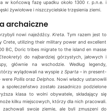
n
a w końcową fazę upadku około 1300 r. p.n.e. i
e
ski żywiołowe i niszczycielskie trzęsienia ziemi.
ta archaiczne
przybyli nowi najeźdźcy.
Kreta
. Tym razem jest to
ete, utilizing their military power and excellent
0 BC, Doric tribes migrate to the island en masse
Eteokrety
) do najbardziej górzystych, jałowych i
py, głównie na wschodzie. Według legendy,
którzy wylądowali na wyspie z
Sparta
– in present-
 were
Pollis
oraz
Delphos
. Nowi władcy ustanowili
 a społeczeństwo zostało zasadniczo podzielone
yższa klasa to wolni obywatele, składający się
oże kilku miejscowych, którzy dla nich pracowali.
y zachowali swoje ziemie, ale byli zmuszeni do