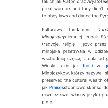
takich jak
Platon
oraz
Arystotel
great warriors and they didn’t 
to obey laws and dance the
Pyr
Kulturowy fundament
Dori
Minojczycy
niemniej jednak
Ete
tradycje, religię i język prze
minojska przetrwała w odizo
wschodniej części, z dala od
Wioski takie jak
Karfi
w
g
Minojczyków, którzy nazywali s
preserved the cultural wealth o
jak
Praisos
stopniowo skonsolido
również swój własny język i poz
p.n.e.