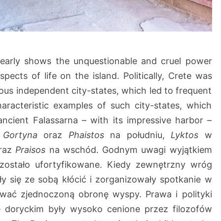
early shows the unquestionable and cruel power
spects of life on the island. Politically, Crete was
ious independent city-states, which led to frequent
aracteristic examples of such city-states, which
e ancient Falassarna – with its impressive harbor –
,
Gortyna
oraz
Phaistos
na południu,
Lyktos
w
raz
Praisos
na wschód. Godnym uwagi wyjątkiem
 zostało ufortyfikowane. Kiedy zewnętrzny wróg
ły się ze sobą kłócić i zorganizowały spotkanie w
wać zjednoczoną obronę wyspy. Prawa i polityki
 doryckim były wysoko cenione przez filozofów