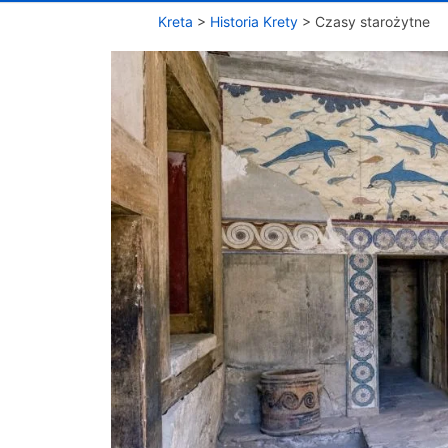
Kreta
>
Historia Krety
>
Czasy starożytne