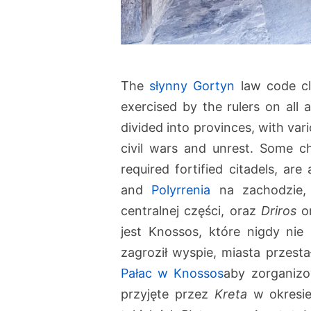
The
słynny Gortyn
law code cl
exercised by the rulers on all a
divided into provinces, with var
civil wars and unrest. Some ch
required fortified citadels, ar
and
Polyrrenia
na zachodzie
centralnej części, oraz
Driros
o
jest Knossos, które nigdy nie
zagroził wyspie, miasta przesta
Pałac w Knossos
aby zorganizo
przyjęte przez
Kreta
w okresie