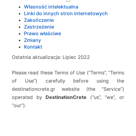
n
Własność intelektualna
k
Linki do innych stron internetowych
i
Zakończenie
Zastrzeżenie
Prawo właściwe
Zmiany
Kontakt
Ostatnia aktualizacja: Lipiec 2022
Please read these Terms of Use (“Terms”, “Terms
of Use”) carefully before using the
destinationcrete.gr website (the “Service”)
operated by
DestinationCrete
(“us”, “we”, or
“our”).