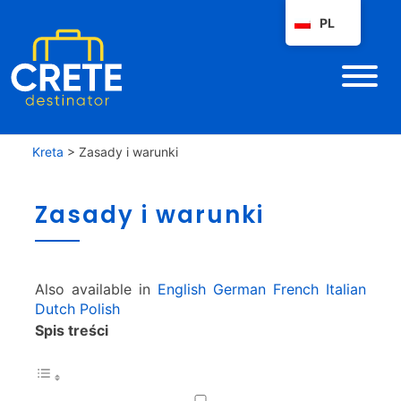
PL
Kreta
>
Zasady i warunki
Z
Zasady i warunki
a
s
a
d
Also available in
English
German
French
Italian
y
Dutch
Polish
i
Spis treści
w
a
r
u