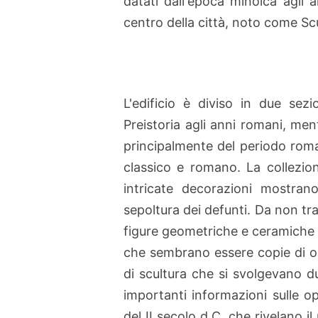
datati dall'epoca minoica agli 
centro della città, noto come 
L'edificio è diviso in due sez
Preistoria agli anni romani, me
principalmente del periodo rom
classico e romano. La collezion
intricate decorazioni mostrano
sepoltura dei defunti. Da non tra
figure geometriche e ceramiche d
che sembrano essere copie di op
di scultura che si svolgevano d
importanti informazioni sulle op
del II secolo d.C. che rivelano 