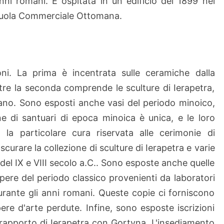
anni romani. È ospitata in un edificio del 1899 nel
a
Scuola Commerciale Ottomana.
r
c
h
e
ioni. La prima è incentrata sulle ceramiche dalla
o
l
ntre la seconda comprende le sculture di Ierapetra,
o
ano. Sono esposti anche vasi del periodo minoico,
g
e di santuari di epoca minoica è unica, e le loro
i
 la particolare cura riservata alle cerimonie di
c
scurare la collezione di sculture di Ierapetra e varie
a
d
el IX e VIII secolo a.C.. Sono esposte anche quelle
i
ere del periodo classico provenienti da laboratori
I
urante gli anni romani. Queste copie ci forniscono
e
ere d'arte perdute. Infine, sono esposte iscrizioni
r
il rapporto di Ierapetra con Gortyna. L'insediamento
a