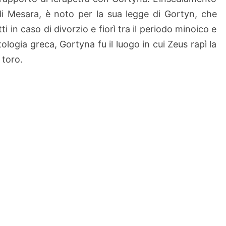
p
 di Mesara, è noto per la sua legge di Gortyn, che
e
i in caso di divorzio e fiorì tra il periodo minoico e
t
tologia greca, Gortyna fu il luogo in cui Zeus rapì la
r
 toro.
a