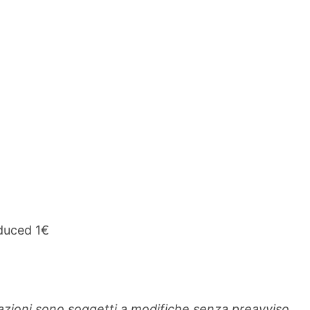
duced 1€
rmazioni sono soggetti a modifiche senza preavviso.