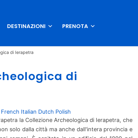
DESTINAZIONI
PRENOTA
gica di Ierapetra
C
cheologica di
o
l
l
e
z
French
Italian
Dutch
Polish
i
Ierapetra la Collezione Archeologica di Ierapetra, che
o
n solo dalla città ma anche dall'intera provincia e
n
e