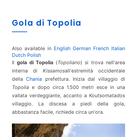
G
Gola di Topolia
o
l
a
d
Also available in
English
German
French
Italian
i
Dutch
Polish
T
Il
gola di Topolia
(
Topoliano
) si trova nell'area
o
p
interna di
Kissamos
all'estremità occidentale
o
della
Chania
prefettura. Inizia dal villaggio di
l
Topolia
e dopo circa 1.500 metri esce in una
i
vallata verdeggiante, accanto a
Koutsomatados
a
villaggio. La discesa a piedi della gola,
abbastanza facile, richiede circa un'ora.