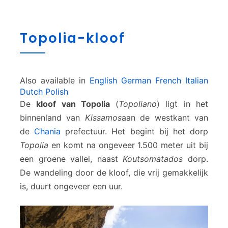
T
Topolia-kloof
o
p
o
l
Also available in
English
German
French
Italian
i
Dutch
Polish
a
De
kloof van Topolia
(
Topoliano
) ligt in het
-
k
binnenland van
Kissamos
aan de westkant van
l
de
Chania
prefectuur. Het begint bij het dorp
o
Topolia
en komt na ongeveer 1.500 meter uit bij
o
een groene vallei, naast
Koutsomatados
dorp.
f
De wandeling door de kloof, die vrij gemakkelijk
is, duurt ongeveer een uur.