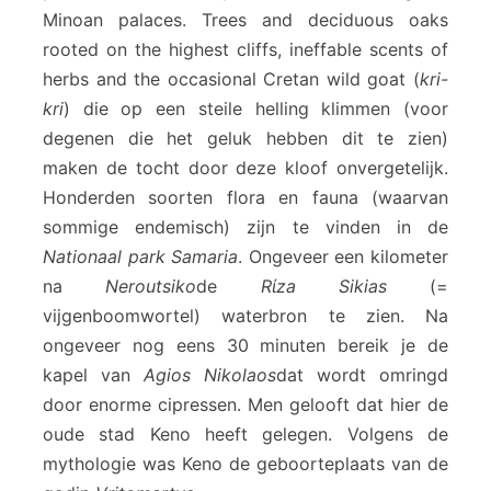
Minoan palaces. Trees and deciduous oaks
rooted on the highest cliffs, ineffable scents of
herbs and the occasional Cretan wild goat (
kri-
kri
) die op een steile helling klimmen (voor
degenen die het geluk hebben dit te zien)
maken de tocht door deze kloof onvergetelijk.
Honderden soorten flora en fauna (waarvan
sommige endemisch) zijn te vinden in de
Nationaal park Samaria
. Ongeveer een kilometer
na
Neroutsiko
de
Rίza Sikias
(=
vijgenboomwortel) waterbron te zien. Na
ongeveer nog eens 30 minuten bereik je de
kapel van
Agios Nikolaos
dat wordt omringd
door enorme cipressen. Men gelooft dat hier de
oude stad Keno heeft gelegen. Volgens de
mythologie was Keno de geboorteplaats van de