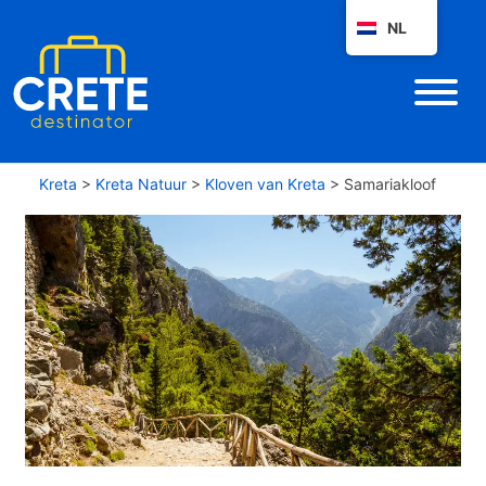
NL
Kreta
>
Kreta Natuur
>
Kloven van Kreta
>
Samariakloof