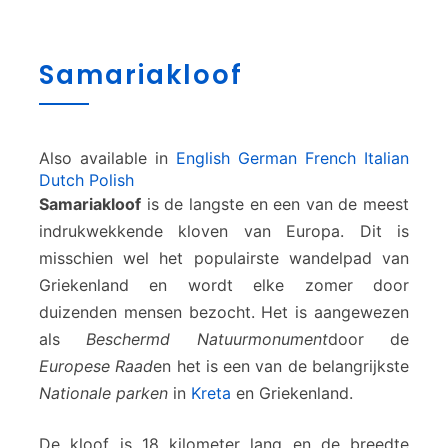
S
Samariakloof
a
m
a
r
Also available in
English
German
French
Italian
i
Dutch
Polish
a
Samariakloof
is de langste en een van de meest
k
l
indrukwekkende kloven van Europa. Dit is
o
misschien wel het populairste wandelpad van
o
Griekenland en wordt elke zomer door
f
duizenden mensen bezocht. Het is aangewezen
als
Beschermd Natuurmonument
door de
Europese Raad
en het is een van de belangrijkste
Nationale parken
in
Kreta
en Griekenland.
De kloof is 18 kilometer lang en de breedte