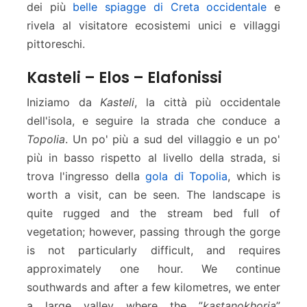
F
dei più
belle spiagge di Creta occidentale
e
a
rivela al visitatore ecosistemi unici e villaggi
l
pittoreschi.
a
s
Kasteli – Elos – Elafonissi
s
a
Iniziamo da
Kasteli
, la città più occidentale
r
dell'isola, e seguire la strada che conduce a
n
Topolia
. Un po' più a sud del villaggio e un po'
a
più in basso rispetto al livello della strada, si
trova l'ingresso della
gola di Topolia
, which is
worth a visit, can be seen. The landscape is
quite rugged and the stream bed full of
vegetation; however, passing through the gorge
is not particularly difficult, and requires
approximately one hour. We continue
southwards and after a few kilometres, we enter
a large valley where the ”
kastanokhoria
”