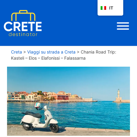
IT
Creta
>
Viaggi su strada a Creta
>
Chania Road Trip:
Kasteli – Elos – Elafonissi – Falassarna