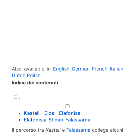
e
l
i
–
E
l
o
s
–
E
Also available in
English
German
French
Italian
l
Dutch
Polish
a
Indice dei contenuti
f
o
n
i
s
Kasteli – Elos – Elafonissi
s
Elafonissi-Sfinari-Falassarna
i
Il percorso tra
Kasteli
e
Falassarna
collega alcuni
–