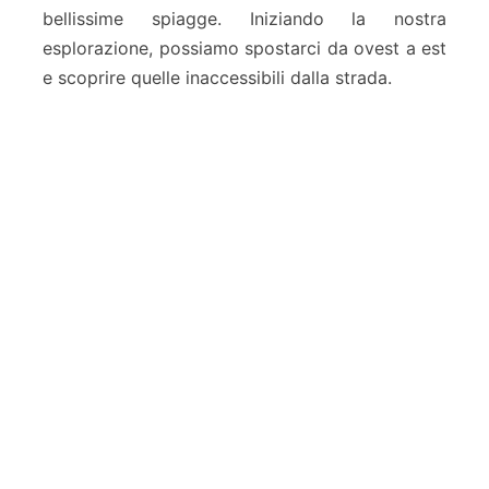
bellissime spiagge. Iniziando la nostra
a
esplorazione, possiamo spostarci da ovest a est
s
B
e scoprire quelle inaccessibili dalla strada.
e
a
c
h