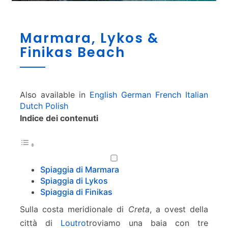
M
Marmara, Lykos &
a
Finikas Beach
r
m
a
r
a
Also available in
English
German
French
Italian
,
Dutch
Polish
L
Indice dei contenuti
y
k
o
s
Spiaggia di Marmara
&
Spiaggia di Lykos
F
Spiaggia di Finikas
i
n
Sulla costa meridionale di
Creta
, a ovest della
i
città di
Loutro
troviamo una baia con tre
k