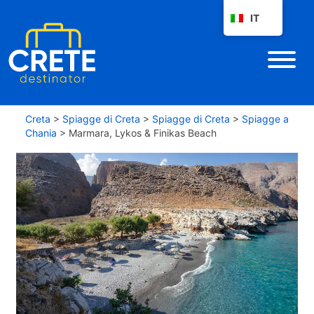
IT
Creta
>
Spiagge di Creta
>
Spiagge di Creta
>
Spiagge a
Chania
>
Marmara, Lykos & Finikas Beach