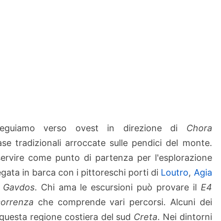
–
A
s
k
i
f
o
u
–
V
guiamo verso ovest in direzione di
Chora
a
ase tradizionali arroccate sulle pendici del monte.
m
o
rvire come punto di partenza per l'esplorazione
s
legata in barca con i pittoreschi porti di
Loutro
,
Agia
i
Gavdos
. Chi ama le escursioni può provare il
E4
correnza
che comprende vari percorsi. Alcuni dei
questa regione costiera del sud
Creta
. Nei dintorni