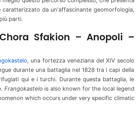
 al meglio questo percorso complesso, che presenta
n
è caratterizzato da un'affascinante geomorfologia,
g
più parti.
o
k
 Chora Sfakion – Anopoli –
a
s
t
e
ngokastelo
, una fortezza veneziana del XIV secolo
l
gue durante una battaglia nel 1828 tra i capi della
l
ifugiati qui e i turchi. Durante questa battaglia, le
o
e.
Frangokastelo
is also known for the local legend
–
enomenon which occurs under very specific climatic
S
f
a
k
i
a