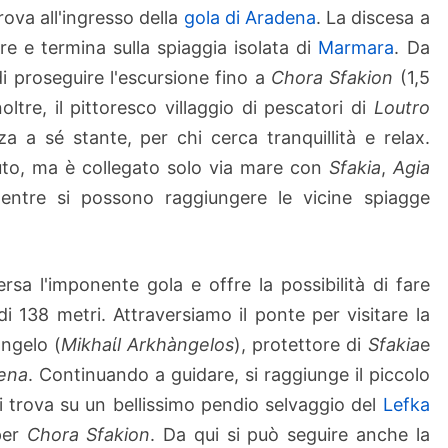
ova all'ingresso della
gola di Aradena
. La discesa a
ore e termina sulla spiaggia isolata di
Marmara
. Da
di proseguire l'escursione fino a
Chora Sfakion
(1,5
oltre, il pittoresco villaggio di pescatori di
Loutro
 a sé stante, per chi cerca tranquillità e relax.
uto, ma è collegato solo via mare con
Sfakia
,
Agia
entre si possono raggiungere le vicine spiagge
rsa l'imponente gola e offre la possibilità di fare
i 138 metri. Attraversiamo il ponte per visitare la
angelo (
Mikhaίl Arkhàngelos
), protettore di
Sfakia
e
ena
. Continuando a guidare, si raggiunge il piccolo
i trova su un bellissimo pendio selvaggio del
Lefka
per
Chora Sfakion
. Da qui si può seguire anche la