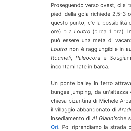
Proseguendo verso ovest, ci si tr
piedi della gola richiede 2,5-3 
questo punto, c'è la possibilità 
ore) o a
Loutro
(circa 1 ora). In
può essere una meta di vacanza
Loutro
non è raggiungibile in a
Roumeli
,
Paleocora
e
Sougia
m
incontaminate in barca.
Un ponte bailey in ferro attrave
bungee jumping, da un'altezza d
chiesa bizantina di Michele Arc
il villaggio abbandonato di
Arad
insediamento di
Ai Giannis
che s
Ori
. Poi riprendiamo la strada 