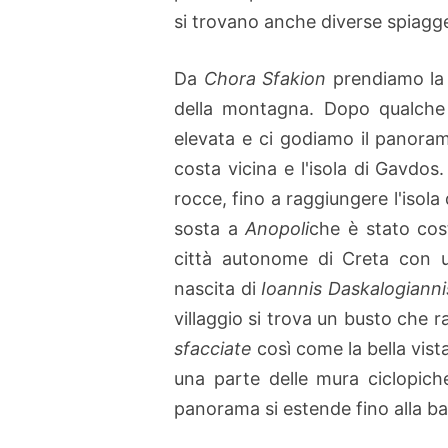
si trovano anche diverse spiagge
Da
Chora Sfakion
prendiamo la 
della montagna. Dopo qualche c
elevata e ci godiamo il panor
costa vicina e l'isola di Gavdos
rocce, fino a raggiungere l'isol
sosta a
Anopoli
che è stato cost
città autonome di Creta con 
nascita di
Ioannis Daskalogianni
villaggio si trova un busto che r
sfacciate
così come la bella vista
una parte delle mura ciclopiche
panorama si estende fino alla ba