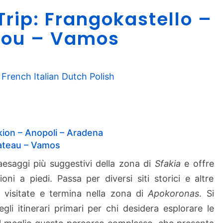
C
rip: Frangokastello –
h
a
ifou – Vamos
n
i
a
French
Italian
Dutch
Polish
R
o
a
d
T
ion – Anopoli – Aradena
r
lateau – Vamos
i
aesaggi più suggestivi della zona di
Sfakia
e offre
p
oni a piedi. Passa per diversi siti storici e altre
:
F
e visitate e termina nella zona di
Apokoronas
. Si
r
gli itinerari primari per chi desidera esplorare le
a