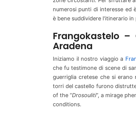
zone circostanti. Per sfruttare
numerosi punti di interesse ed 
è bene suddividere l'itinerario in 
Frangokastelo –
Aradena
Iniziamo il nostro viaggio a
Fra
che fu testimone di scene di san
guerriglia cretese che si erano r
torri del castello furono distrutt
of the “
Drosouliti
”, a mirage ph
conditions.