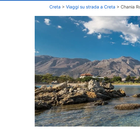
Creta
>
Viaggi su strada a Creta
>
Chania Ro