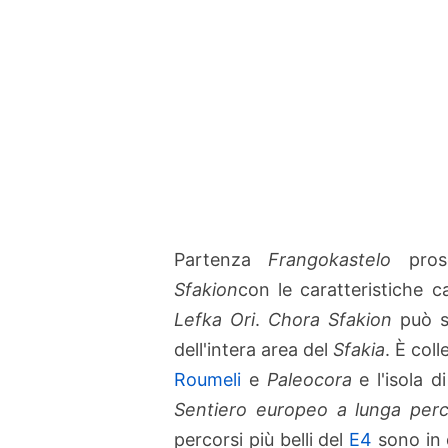
Partenza
Frangokastelo
prose
Sfakion
con le caratteristiche c
Lefka Ori
.
Chora Sfakion
può se
dell'intera area del
Sfakia
. È col
Roumeli
e
Paleocora
e l'isola d
Sentiero europeo a lunga per
percorsi più belli del
E4
sono in 