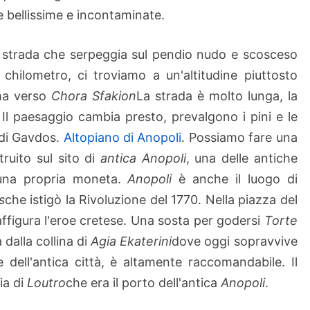
 bellissime e incontaminate.
strada che serpeggia sul pendio nudo e scosceso
hilometro, ci troviamo a un'altitudine piuttosto
ama verso
Chora Sfakion
La strada è molto lunga, la
. Il paesaggio cambia presto, prevalgono i pini e le
a di Gavdos.
Altopiano di Anopoli
. Possiamo fare una
ruito sul sito di
antica Anopoli
, una delle antiche
una propria moneta.
Anopoli
è anche il luogo di
s
che istigò la Rivoluzione del 1770. Nella piazza del
affigura l'eroe cretese. Una sosta per godersi
Torte
 dalla collina di
Agia Ekaterini
dove oggi sopravvive
 dell'antica città, è altamente raccomandabile. Il
ia di
Loutro
che era il porto dell'antica
Anopoli
.