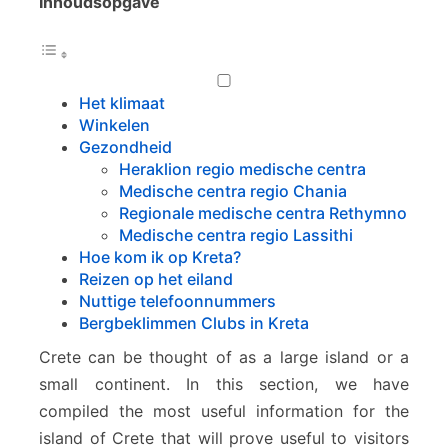
Inhoudsopgave
f
o
r
m
Het klimaat
a
Winkelen
t
Gezondheid
i
Heraklion regio medische centra
e
Medische centra regio Chania
b
Regionale medische centra Rethymno
i
Medische centra regio Lassithi
j
Hoe kom ik op Kreta?
e
Reizen op het eiland
e
Nuttige telefoonnummers
n
Bergbeklimmen Clubs in Kreta
b
e
Crete can be thought of as a large island or a
z
small continent. In this section, we have
o
compiled the most useful information for the
e
island of Crete that will prove useful to visitors
k