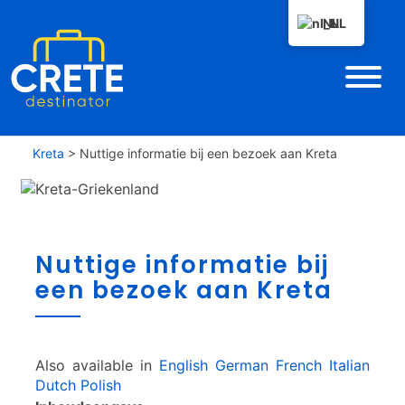
NL
Kreta
>
Nuttige informatie bij een bezoek aan Kreta
N
Nuttige informatie bij
u
een bezoek aan Kreta
t
t
i
g
e
Also available in
English
German
French
Italian
i
Dutch
Polish
n