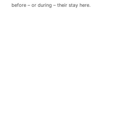
a
before – or during – their stay here.
a
n
K
r
e
t
a