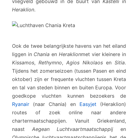
vliegveld gebouwd in de buurt van
Kastelli
in
Heraklion
.
Ook de twee belangrijkste havens van het eiland
liggen in
Chania
en
Heraklion
met vier kleinere in
Kissamos
,
Rethymno
,
Agios Nikolaos
en
Sitia
.
Tijdens het zomerseizoen (tussen Pasen en eind
oktober) zijn er frequente vluchten tussen Kreta
en tal van steden binnen en buiten Europa. Voor
goedkope vluchten kunnen bezoekers de
Ryanair
(naar Chania) en
Easyjet
(Heraklion)
routes of zoek online naar andere
chartermaatschappijen. Vanuit Griekenland,
naast
Aegean Luchtvaartmaatschappij
en
Olympische luchtvaartmaatschappijen
is het de