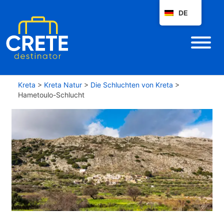
DE
Kreta
>
Kreta Natur
>
Die Schluchten von Kreta
>
Hametoulo-Schlucht