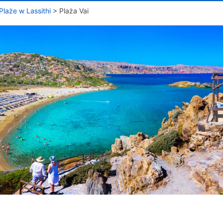
Plaże w Lassithi
>
Plaża Vai
P