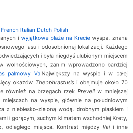
l
a
ż
a
French
Italian
Dutch
Polish
V
znanych i
wyjątkowe plaże na Krecie
wyspa, znana
a
snowego lasu i odosobnionej lokalizacji. Każdego
i
odwiedzających i była niegdyś ulubionym miejscem
ów wolnościowych, zanim wprowadzono bardziej
las palmowy Vai
Największy na wyspie i w całej
tysięcy okazów
Theophrastus’s
i obejmuje około 70
ie również na brzegach rzek
Preveli
w mniejszej
ch miejscach na wyspie, głównie na południowym
aża z niebiesko-zieloną wodą, drobnym piaskiem i
ami i gorącym, suchym klimatem wschodniej Krety,
, odległego miejsca. Kontrast między
Vai
i inne