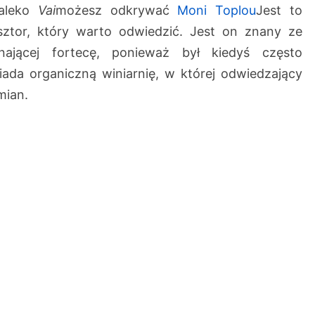
daleko
Vai
możesz odkrywać
Moni Toplou
Jest to
sztor, który warto odwiedzić. Jest on znany ze
inającej fortecę, ponieważ był kiedyś często
iada organiczną winiarnię, w której odwiedzający
mian.