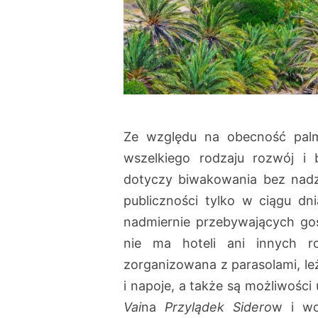
Ze względu na obecność palm
wszelkiego rodzaju rozwój i 
dotyczy biwakowania bez nadzo
publiczności tylko w ciągu dn
nadmiernie przebywających goś
nie ma hoteli ani innych r
zorganizowana z parasolami, leż
i napoje, a także są możliwośc
Vai
na
Przylądek Sidero
w i w