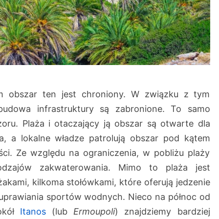
 obszar ten jest chroniony. W związku z tym
budowa infrastruktury są zabronione. To samo
ru. Plaża i otaczający ją obszar są otwarte dla
ia, a lokalne władze patrolują obszar pod kątem
ci. Ze względu na ograniczenia, w pobliżu plaży
odzajów zakwaterowania. Mimo to plaża jest
akami, kilkoma stołówkami, które oferują jedzenie
i uprawiania sportów wodnych. Nieco na północ od
okół
Itanos
(lub
Ermoupoli
) znajdziemy bardziej