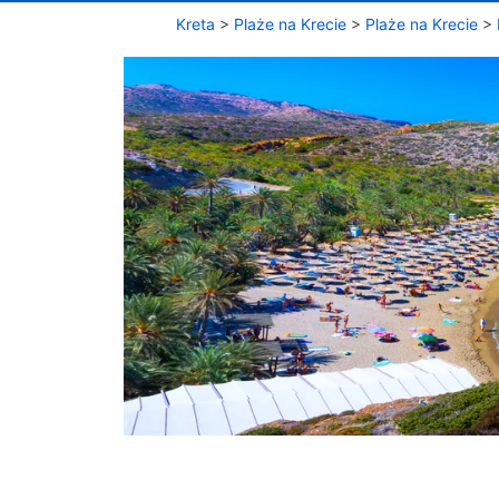
Kreta
>
Plaże na Krecie
>
Plaże na Krecie
>