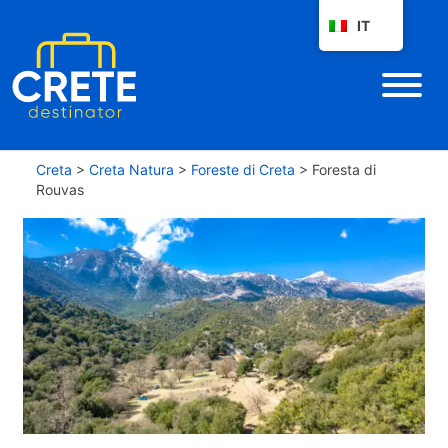
IT
Creta
>
Creta Natura
>
Foreste di Creta
>
Foresta di
Rouvas