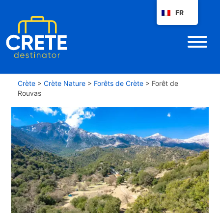
FR
Crète
>
Crète Nature
>
Forêts de Crète
>
Forêt de
Rouvas