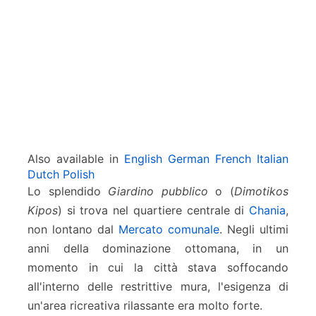
k
o
s
K
i
p
o
s
)
–
Also available in
English
German
French
Italian
C
Dutch
Polish
h
Lo splendido
Giardino pubblico
o (
Dimotikos
a
Kipos
) si trova nel quartiere centrale di
Chania
,
n
i
non lontano dal
Mercato comunale
. Negli ultimi
a
anni della dominazione ottomana, in un
momento in cui la città stava soffocando
all'interno delle restrittive mura, l'esigenza di
un'area ricreativa rilassante era molto forte.