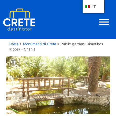
IT
Creta
>
Monumenti di Creta
>
Public garden (Dimotikos
Kipos) – Chania