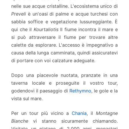
nelle sue acque cristalline. L'ecosistema unico di
Preveli
è un'oasi di palme e acque turchesi con
sabbia soffice e vegetazione lussureggiante. È
qui che il
Kourtaliotis
Il fiume incontra il mare e
si può attraversare il fiume per trovare altre
calette da esplorare. L'accesso è impegnativo a
causa della lunga camminata, quindi assicuratevi
di portare con voi calzature adeguate.
Dopo una piacevole nuotata, pranzate in una
taverna locale e proseguite il vostro tour,
godendovi il paesaggio di
Rethymno
, le gole e la
vista sul mare.
Per un tour più vicino a
Chania
, il
Montagne
Bianche
vi stanno sicuramente chiamando.
Visitate un platano di 2.000 anni, monasteri