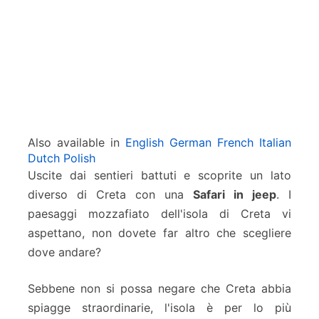
a
g
n
e
d
i
C
r
e
Also available in
English
German
French
Italian
t
Dutch
Polish
a
Uscite dai sentieri battuti e scoprite un lato
diverso di Creta con una
Safari in jeep
. I
paesaggi mozzafiato dell'isola di Creta vi
aspettano, non dovete far altro che scegliere
dove andare?
Sebbene non si possa negare che Creta abbia
spiagge straordinarie, l'isola è per lo più