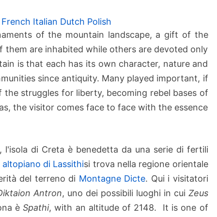
o
p
French
Italian
Dutch
Polish
i
aments of the mountain landscape, a gift of the
a
 them are inhabited while others are devoted only
n
rtain is that each has its own character, nature and
i
nities since antiquity. Many played important, if
d
of the struggles for liberty, becoming rebel bases of
i
C
eas, the visitor comes face to face with the essence
r
e
t
'isola di Creta è benedetta da una serie di fertili
a
l
altopiano di Lassithi
si trova nella regione orientale
perità del terreno di
Montagne Dicte
. Qui i visitatori
Diktaion Antron
, uno dei possibili luoghi in cui
Zeus
zona è
Spathi
, with an altitude of 2148. It is one of