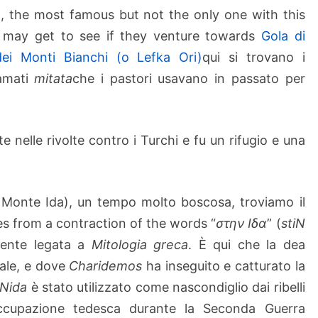
, the most famous but not the only one with this
s may get to see if they venture towards
Gola di
ei Monti Bianchi (o Lefka Ori)
qui si trovano i
iamati
mitata
che i pastori usavano in passato per
nelle rivolte contro i Turchi e fu un rifugio e una
(o Monte Ida), un tempo molto boscosa, troviamo il
s from a contraction of the words “
στην Ιδα
” (
stiN
mente legata a
Mitologia greca
. È qui che la dea
ale, e dove
Charidemos
ha inseguito e catturato la
Nida
è stato utilizzato come nascondiglio dai ribelli
ccupazione tedesca durante la Seconda Guerra