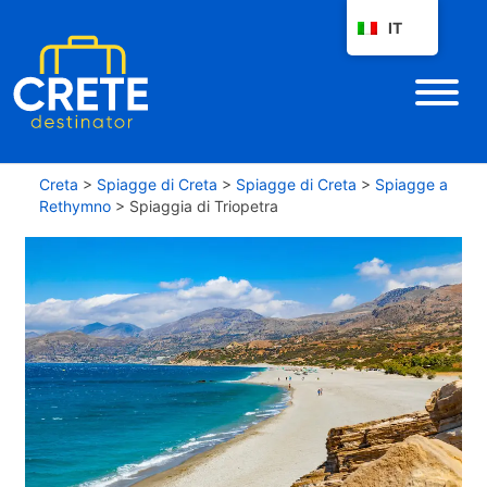
IT
Creta
>
Spiagge di Creta
>
Spiagge di Creta
>
Spiagge a
Rethymno
>
Spiaggia di Triopetra