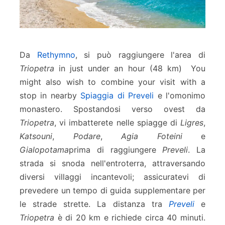
Da
Rethymno
, si può raggiungere l'area di
Triopetra
in just under an hour (48 km) You
might also wish to combine your visit with a
stop in nearby
Spiaggia di Preveli
e l'omonimo
monastero. Spostandosi verso ovest da
Triopetra
, vi imbatterete nelle spiagge di
Ligres
,
Katsouni
,
Podare
,
Agia Foteini
e
Gialopotama
prima di raggiungere
Preveli
. La
strada si snoda nell'entroterra, attraversando
diversi villaggi incantevoli; assicuratevi di
prevedere un tempo di guida supplementare per
le strade strette. La distanza tra
Preveli
e
Triopetra
è di 20 km e richiede circa 40 minuti.