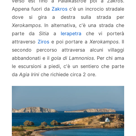
verso est fino a
Palaikastro
e poi a
Zakros
.
Appena fuori da
Zakros
c'è un incrocio stradale
dove si gira a destra sulla strada per
Xerokampos
. In alternativa, c'è una strada che
parte da
Sitia
a
Ierapetra
che vi porterà
attraverso
Ziros
e poi portare a
Xerokampos
. Il
secondo percorso attraversa alcuni villaggi
abbandonati e il
gola di Lamnonios
. Per chi ama
le escursioni a piedi, c'è un sentiero che parte
da
Agia Irini
che richiede circa 2 ore.