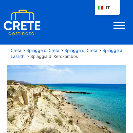
IT
Creta
>
Spiagge di Creta
>
Spiagge di Creta
>
Spiagge a
Lassithi
>
Spiaggia di Xerokambos