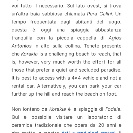
voi tutto il necessario. Sul lato ovest, si trova
un'altra baia sabbiosa chiamata
Pera Galini
. Un
tempo frequentata dagli abitanti del luogo,
questa è oggi una spiaggia abbastanza
tranquilla con la piccola cappella di
Agios
Antonios
in alto sulla collina. Tenete presente
che
Korakia
is a challenging beach to reach, that
is, however, very much worth the effort for all
those that prefer a quiet and secluded paradise.
It is best to access with a 4×4 vehicle and not a
rental car. Alternatively, you can park your car
further up the hill and reach the beach on foot.
Non lontano da
Korakia
è la spiaggia di
Fodele
.
Qui è possibile visitare un laboratorio di
ceramica tradizionale che opera da 20 anni e
che mette in mostra
Arti e tradizioni cretesi
. Il