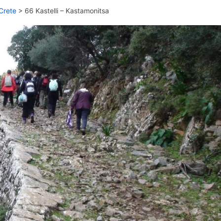
Crete
>
66 Kastelli – Kastamonitsa