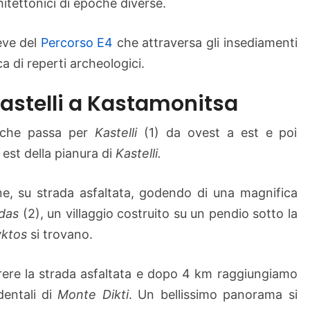
itettonici di epoche diverse.
reve del
Percorso E4
che attraversa gli insediamenti
ca di reperti archeologici.
Kastelli a Kastamonitsa
e che passa per
Kastelli
(1) da ovest a est e poi
a est della pianura di
Kastelli.
ine, su strada asfaltata, godendo di una magnifica
das
(2), un villaggio costruito su un pendio sotto la
yktos
si trovano.
ere la strada asfaltata e dopo 4 km raggiungiamo
dentali di
Monte Dikti
. Un bellissimo panorama si