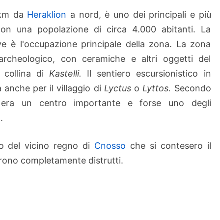
t
km da
Heraklion
a nord, è uno dei principali e più
a
 con una popolazione di circa 4.000 abitanti. La
m
live è l'occupazione principale della zona. La zona
o
rcheologico, con ceramiche e altri oggetti del
n
i
a collina di
Kastelli.
Il sentiero escursionistico in
t
anche per il villaggio di
Lyctus
o
Lyttos.
Secondo
s
ra un centro importante e forse uno degli
a
.
o del vicino regno di
Cnosso
che si contesero il
furono completamente distrutti.