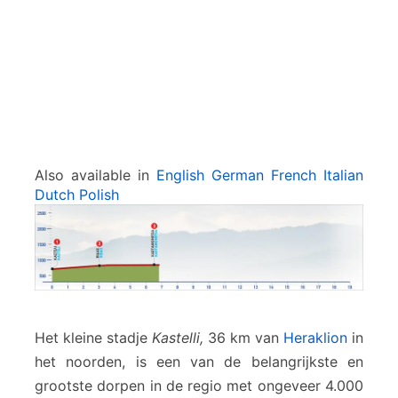
i
t
s
a
Also available in
English
German
French
Italian
Dutch
Polish
Het kleine stadje
Kastelli,
36 km van
Heraklion
in
het noorden, is een van de belangrijkste en
grootste dorpen in de regio met ongeveer 4.000