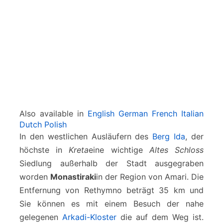
t
r
u
m
i
n
M
o
n
a
Also available in
English
German
French
Italian
s
Dutch
Polish
t
In den westlichen Ausläufern des
Berg Ida
, der
i
höchste in
Kreta
eine wichtige
Altes Schloss
r
a
Siedlung außerhalb der Stadt ausgegraben
k
worden
Monastiraki
in der Region von Amari. Die
i
Entfernung von Rethymno beträgt 35 km und
Sie können es mit einem Besuch der nahe
gelegenen
Arkadi-Kloster
die auf dem Weg ist.