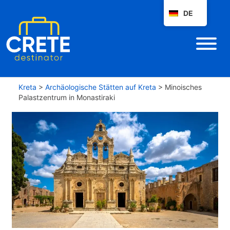
DE
Kreta
>
Archäologische Stätten auf Kreta
>
Minoisches
Palastzentrum in Monastiraki