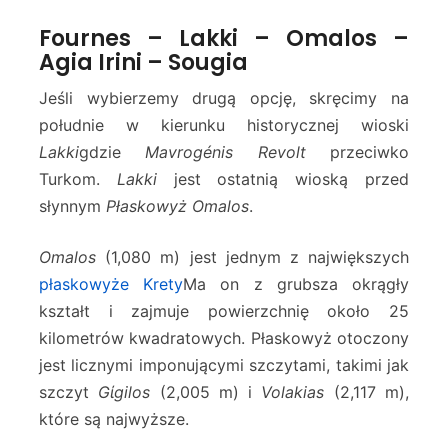
Fournes – Lakki – Omalos –
Agia Irini – Sougia
Jeśli wybierzemy drugą opcję, skręcimy na
południe w kierunku historycznej wioski
Lakki
gdzie
Mavrogénis Revolt
przeciwko
Turkom.
Lakki
jest ostatnią wioską przed
słynnym
Płaskowyż Omalos
.
Omalos
(1,080 m) jest jednym z największych
płaskowyże Krety
Ma on z grubsza okrągły
kształt i zajmuje powierzchnię około 25
kilometrów kwadratowych. Płaskowyż otoczony
jest licznymi imponującymi szczytami, takimi jak
szczyt
Gίgilos
(2,005 m) i
Volakias
(2,117 m),
które są najwyższe.