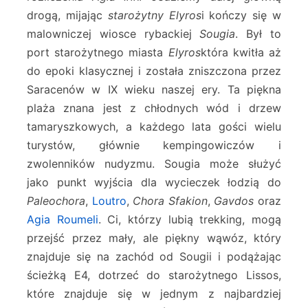
drogą, mijając
starożytny Elyros
i kończy się w
malowniczej wiosce rybackiej
Sougia
. Był to
port starożytnego miasta
Elyros
która kwitła aż
do epoki klasycznej i została zniszczona przez
Saracenów w IX wieku naszej ery. Ta piękna
plaża znana jest z chłodnych wód i drzew
tamaryszkowych, a każdego lata gości wielu
turystów, głównie kempingowiczów i
zwolenników nudyzmu. Sougia może służyć
jako punkt wyjścia dla wycieczek łodzią do
Paleochora
,
Loutro
,
Chora Sfakion
,
Gavdos
oraz
Agia Roumeli
. Ci, którzy lubią trekking, mogą
przejść przez mały, ale piękny wąwóz, który
znajduje się na zachód od Sougii i podążając
ścieżką E4, dotrzeć do starożytnego Lissos,
które znajduje się w jednym z najbardziej