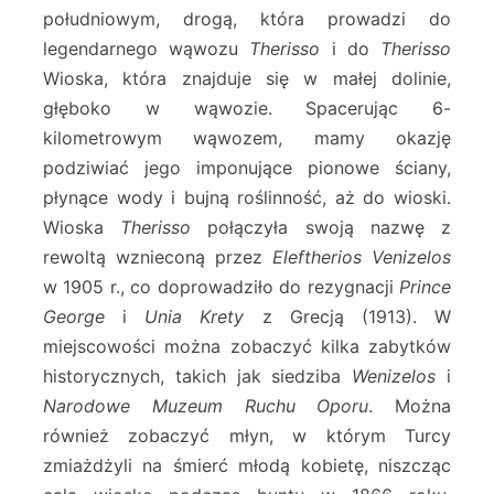
południowym, drogą, która prowadzi do
legendarnego wąwozu
Therisso
i do
Therisso
Wioska, która znajduje się w małej dolinie,
głęboko w wąwozie. Spacerując 6-
kilometrowym wąwozem, mamy okazję
podziwiać jego imponujące pionowe ściany,
płynące wody i bujną roślinność, aż do wioski.
Wioska
Therisso
połączyła swoją nazwę z
rewoltą wznieconą przez
Eleftherios Venizelos
w 1905 r., co doprowadziło do rezygnacji
Prince
George
i
Unia Krety
z Grecją (1913). W
miejscowości można zobaczyć kilka zabytków
historycznych, takich jak siedziba
Wenizelos
i
Narodowe Muzeum Ruchu Oporu
. Można
również zobaczyć młyn, w którym Turcy
zmiażdżyli na śmierć młodą kobietę, niszcząc