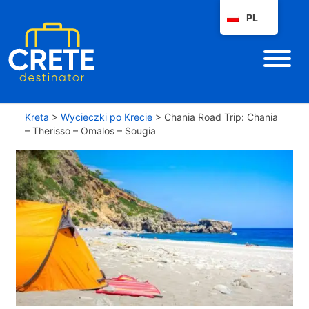
PL
Kreta
>
Wycieczki po Krecie
>
Chania Road Trip: Chania
– Therisso – Omalos – Sougia