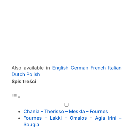
i
a
–
T
h
e
r
i
s
s
Also available in
English
German
French
Italian
o
Dutch
Polish
–
Spis treści
O
m
a
l
o
Chania – Therisso – Meskla – Fournes
s
Fournes – Lakki – Omalos – Agia Irini –
–
Sougia
S