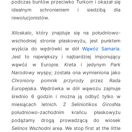
podczas buntów przeciwko Turkom i okazał się
idealnym schronieniem i siedzibą dla
rewolucjonistów.
Xiloskalo
, który znajduje się na południowo-
wschodniej stronie płaskowyżu, jest punktem
wyjścia do wędrówki w dół
Wąwóz Samaria
.
Jest to największy i najbardziej imponujący
wąwóz w Europie.
Kreta
i jedynym
Park
Narodowy
wyspy; została ona wymieniona jako
Chroniony pomnik przyrody
przez
Rada
Europejska
. Wędrówka w dół wąwozu zajmuje
średnio 6 godzin i można ją odbyć tylko w
miesiącach letnich. Z
Seliniotikos Giros
Na
południowo-zachodnim krańcu płaskowyżu
podążamy drogą prowadzącą do wiosek
Selinos Wschodni
area. We stop first at the little