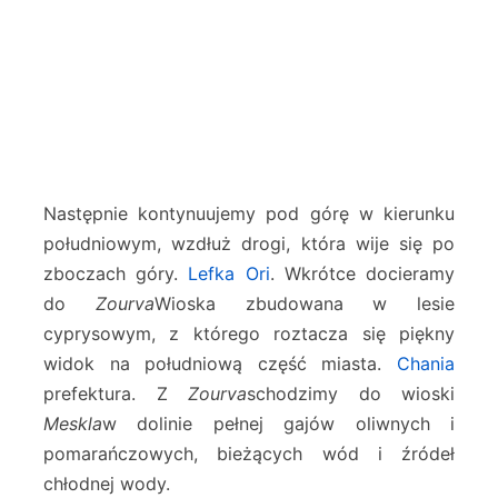
Następnie kontynuujemy pod górę w kierunku
południowym, wzdłuż drogi, która wije się po
zboczach góry.
Lefka Ori
. Wkrótce docieramy
do
Zourva
Wioska zbudowana w lesie
cyprysowym, z którego roztacza się piękny
widok na południową część miasta.
Chania
prefektura. Z
Zourva
schodzimy do wioski
Meskla
w dolinie pełnej gajów oliwnych i
pomarańczowych, bieżących wód i źródeł
chłodnej wody.