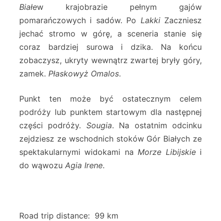
Białe
w krajobrazie pełnym gajów
pomarańczowych i sadów. Po
Lakki
Zaczniesz
jechać stromo w górę, a sceneria stanie się
coraz bardziej surowa i dzika. Na końcu
zobaczysz, ukryty wewnątrz zwartej bryły góry,
zamek.
Płaskowyż Omalos
.
Punkt ten może być ostatecznym celem
podróży lub punktem startowym dla następnej
części podróży.
Sougia
. Na ostatnim odcinku
zejdziesz ze wschodnich stoków Gór Białych ze
spektakularnymi widokami na
Morze Libijskie
i
do wąwozu
Agia Irene
.
Road trip distance: 99 km