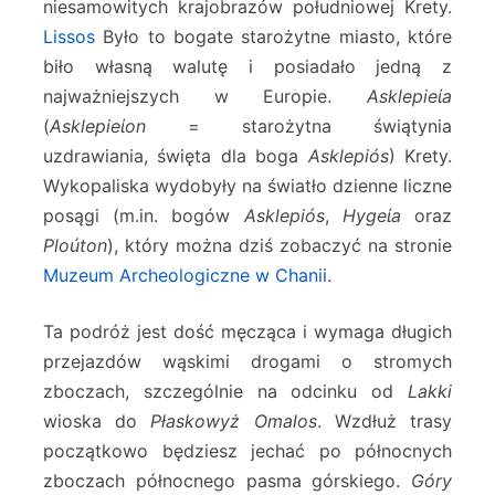
niesamowitych krajobrazów południowej Krety.
Lissos
Było to bogate starożytne miasto, które
biło własną walutę i posiadało jedną z
najważniejszych w Europie.
Asklepieίa
(
Asklepieίon
= starożytna świątynia
uzdrawiania, święta dla boga
Asklepiós
) Krety.
Wykopaliska wydobyły na światło dzienne liczne
posągi (m.in. bogów
Asklepiós
,
Hygeίa
oraz
Ploúton
), który można dziś zobaczyć na stronie
Muzeum Archeologiczne w Chanii
.
Ta podróż jest dość męcząca i wymaga długich
przejazdów wąskimi drogami o stromych
zboczach, szczególnie na odcinku od
Lakki
wioska do
Płaskowyż Omalos
. Wzdłuż trasy
początkowo będziesz jechać po północnych
zboczach północnego pasma górskiego.
Góry