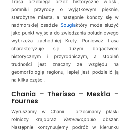
Trasa przebiega przez historyczne wioski,
o
u
pomniki przyrody o wyjątkowym pięknie,
g
starożytne miasta, a następnie kończy się w
i
nadmorskiej osadzie
Sougia
który może służyć
a
jako punkt wyjścia do zwiedzania południowego
wybrzeża zachodniej Krety. Ponieważ trasa
charakteryzuje się dużym bogactwem
historycznym i przyrodniczym, a stopień
trudności jest znaczny ze względu na
geomorfologię regionu, lepiej jest podzielić ją
na kilka części.
Chania – Therisso – Meskla –
Fournes
Wyruszamy w Chanii i przecinamy płaski
rolniczy krajobraz
Vamvakopoulo
obszar.
Następnie kontynuujemy podróż w kierunku