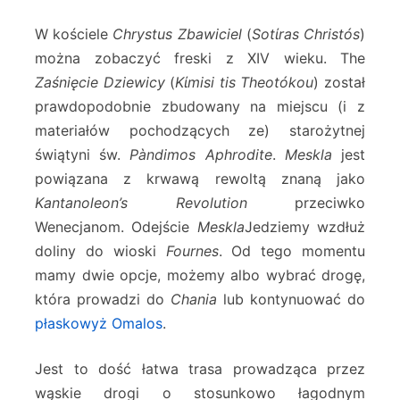
W kościele
Chrystus Zbawiciel
(
Sotίras Christós
)
można zobaczyć freski z XIV wieku. The
Zaśnięcie Dziewicy
(
Kίmisi tis Theotókou
) został
prawdopodobnie zbudowany na miejscu (i z
materiałów pochodzących ze) starożytnej
świątyni św.
Pàndimos Aphrodite
.
Meskla
jest
powiązana z krwawą rewoltą znaną jako
Kantanoleon’s Revolution
przeciwko
Wenecjanom. Odejście
Meskla
Jedziemy wzdłuż
doliny do wioski
Fournes
. Od tego momentu
mamy dwie opcje, możemy albo wybrać drogę,
która prowadzi do
Chania
lub kontynuować do
płaskowyż Omalos
.
Jest to dość łatwa trasa prowadząca przez
wąskie drogi o stosunkowo łagodnym