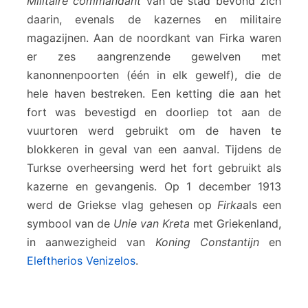
Militaire commandant
van de stad bevond zich
daarin, evenals de kazernes en militaire
magazijnen. Aan de noordkant van Firka waren
er zes aangrenzende gewelven met
kanonnenpoorten (één in elk gewelf), die de
hele haven bestreken. Een ketting die aan het
fort was bevestigd en doorliep tot aan de
vuurtoren werd gebruikt om de haven te
blokkeren in geval van een aanval. Tijdens de
Turkse overheersing werd het fort gebruikt als
kazerne en gevangenis. Op 1 december 1913
werd de Griekse vlag gehesen op
Firka
als een
symbool van de
Unie van Kreta
met Griekenland,
in aanwezigheid van
Koning Constantijn
en
Eleftherios Venizelos
.