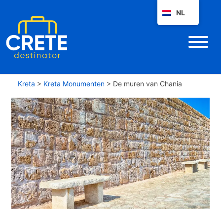
NL
Kreta
>
Kreta Monumenten
>
De muren van Chania