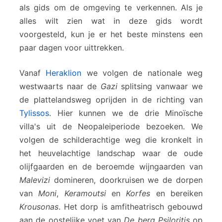
a
als gids om de omgeving te verkennen. Als je
r
alles wilt zien wat in deze gids wordt
o
voorgesteld, kun je er het beste minstens een
s
paar dagen voor uittrekken.
Vanaf
Heraklion
we volgen de nationale weg
westwaarts naar de
Gazi
splitsing vanwaar we
de plattelandsweg oprijden in de richting van
Tylissos
. Hier kunnen we de drie Minoïsche
villa's uit de Neopaleiperiode bezoeken. We
volgen de schilderachtige weg die kronkelt in
het heuvelachtige landschap waar de oude
olijfgaarden en de beroemde wijngaarden van
Malevizi
domineren, doorkruisen we de dorpen
van
Moni
,
Keramoutsi
en
Korfes
en bereiken
Krousonas
. Het dorp is amfitheatrisch gebouwd
aan de oostelijke voet van
De berg Psiloritis
op