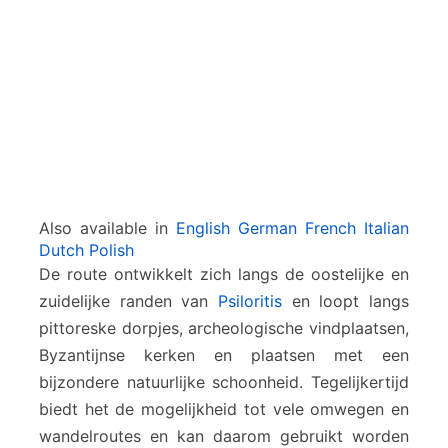
e
r
a
k
l
i
o
n
–
K
Also available in
English
German
French
Italian
r
Dutch
Polish
o
De route ontwikkelt zich langs de oostelijke en
u
zuidelijke randen van
Psiloritis
en loopt langs
s
o
pittoreske dorpjes, archeologische vindplaatsen,
n
Byzantijnse kerken en plaatsen met een
a
bijzondere natuurlijke schoonheid. Tegelijkertijd
s
biedt het de mogelijkheid tot vele omwegen en
–
Z
wandelroutes en kan daarom gebruikt worden