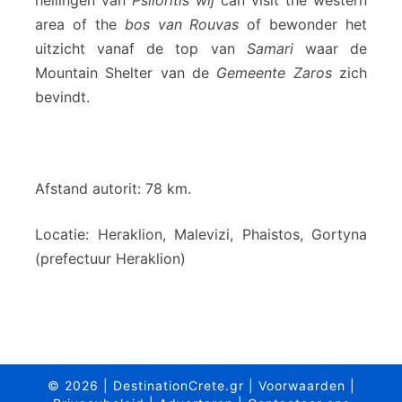
hellingen van
Psiloritis
wij
can visit the western
area of ​​the
bos van Rouvas
of bewonder het
uitzicht vanaf de top van
Samari
waar de
Mountain Shelter van de
Gemeente Zaros
zich
bevindt.
Afstand autorit: 78 km.
Locatie: Heraklion, Malevizi, Phaistos, Gortyna
(prefectuur Heraklion)
© 2026
|
DestinationCrete.gr
|
Voorwaarden
|