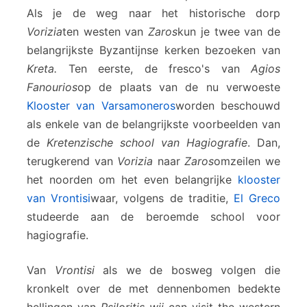
Als je de weg naar het historische dorp
Vorizia
ten westen van
Zaros
kun je twee van de
belangrijkste Byzantijnse kerken bezoeken van
Kreta.
Ten eerste, de fresco's van
Agios
Fanourios
op de plaats van de nu verwoeste
Klooster van Varsamoneros
worden beschouwd
als enkele van de belangrijkste voorbeelden van
de
Kretenzische school van Hagiografie
. Dan,
terugkerend van
Vorizia
naar
Zaros
omzeilen we
het noorden om het even belangrijke
klooster
van Vrontisi
waar, volgens de traditie,
El Greco
studeerde aan de beroemde school voor
hagiografie.
Van
Vrontisi
als we de bosweg volgen die
kronkelt over de met dennenbomen bedekte