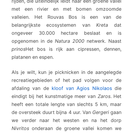
rijden, die uiteindelijk leidt naar een groene vallei
met een rivier en met bomen omzoomde
valleien. Het Rouvas Bos is een van de
belangrijkste ecosystemen van
Kreta
dat
ongeveer 30.000 hectare beslaat en is
opgenomen in de
Natura 2000
netwerk. Naast
prinos
Het bos is rijk aan cipressen, dennen,
platanen en espen.
Als je wilt, kun je picknicken in de aangelegde
recreatiegebieden of het pad volgen voor de
afdaling van de
kloof van Agios Nikolaos
die
eindigt bij het kunstmatige meer van
Zaros
. Het
heeft een totale lengte van slechts 5 km, maar
de oversteek duurt bijna 4 uur. Van
Gergeri
gaan
we verder naar het westen en na het dorp
Nivritos
onderaan de groene vallei komen we