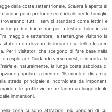
l
agge della costa settentrionale,
Scaleta
è aperta ai
e
e e acque poco profonde ed è ideale per le famiglie
t
i troveranno tutti i servizi standard come lettini e
a
 luogo di nidificazione per la testa di falco in via
 Tra maggio e settembre, le tartarughe visitano la
isitatori non devono disturbare i cartelli o le aree
a. Per i visitatori che scelgono di fare base nella
e da esplorare. Guidando verso ovest, si incontra la
issiria
e, naturalmente, la lunga costa sabbiosa di
 opzione popolare, a meno di 15 minuti di distanza,
lla strada principale e incorniciata da imponenti
impide e le grotte vicine ne fanno un luogo ideale
 delle immersioni.
 nella zona ci sono attrazioni più popolari di cui