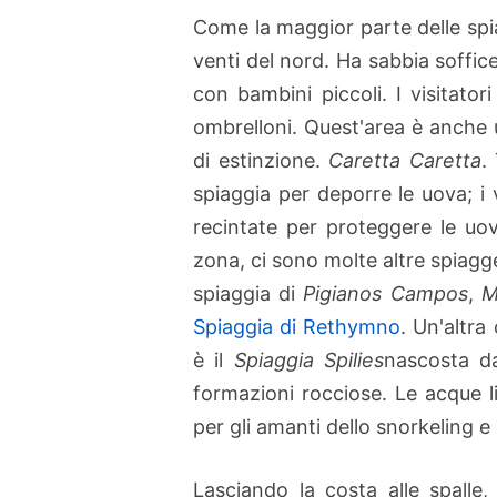
Come la maggior parte delle spi
venti del nord. Ha sabbia soffic
con bambini piccoli. I visitator
ombrelloni. Quest'area è anche un
di estinzione.
Caretta Caretta
.
spiaggia per deporre le uova; i v
recintate per proteggere le uov
zona, ci sono molte altre spiagg
spiaggia di
Pigianos Campos
,
M
Spiaggia di Rethymno
. Un'altra
è il
Spiaggia Spilies
nascosta da
formazioni rocciose. Le acque l
per gli amanti dello snorkeling e
Lasciando la costa alle spalle,