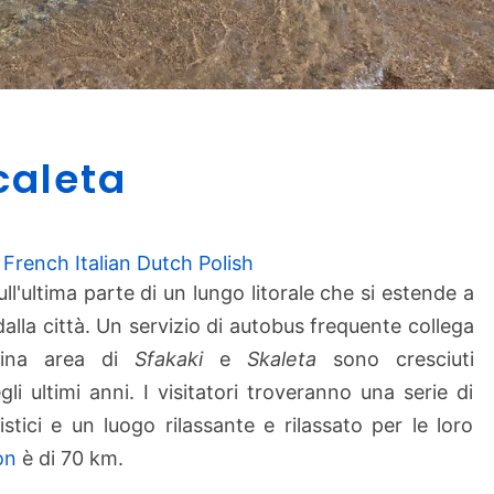
S
caleta
p
i
a
g
French
Italian
Dutch
Polish
g
ull'ultima parte di un lungo litorale che si estende a
i
alla città. Un servizio di autobus frequente collega
a
icina area di
Sfakaki
e
Skaleta
sono cresciuti
d
i ultimi anni. I visitatori troveranno una serie di
i
istici e un luogo rilassante e rilassato per le loro
S
c
on
è di 70 km.
a