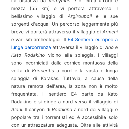
La distanza da
Rethymno
è di circa un'ora e
mezza (55 km) e vi porterà attraverso il
bellissimo villaggio di
Argiroupoli
e le sue
sorgenti d'acqua. Un percorso leggermente più
breve vi porterà attraverso il villaggio di
Armeni
e vari siti archeologici. Il
E4 Sentiero europeo a
lunga percorrenza
attraversa il villaggio di
Ano e
Kato Rodakino
vicino alla spiaggia. I villaggi
sono incorniciati dalla cornice montuosa della
vetta di
Krioneritis
a nord e la vasta e lunga
spiaggia di Korakas. Tuttavia, a causa della
natura remota dell'area, la zona non è molto
frequentata. Il sentiero E4 parte da Kato
Rodakino e si dirige a nord verso il villaggio di
Aloni
. Il canyon di
Rodakino
a nord dei villaggi è
popolare tra i torrentisti ed è accessibile solo
con un'attrezzatura adeguata. Oltre alle attività