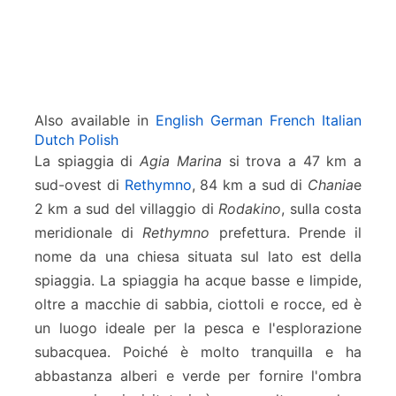
n
o
Also available in
English
German
French
Italian
Dutch
Polish
La spiaggia di
Agia Marina
si trova a 47 km a
sud-ovest di
Rethymno
, 84 km a sud di
Chania
e
2 km a sud del villaggio di
Rodakino
, sulla costa
meridionale di
Rethymno
prefettura. Prende il
nome da una chiesa situata sul lato est della
spiaggia. La spiaggia ha acque basse e limpide,
oltre a macchie di sabbia, ciottoli e rocce, ed è
un luogo ideale per la pesca e l'esplorazione
subacquea. Poiché è molto tranquilla e ha
abbastanza alberi e verde per fornire l'ombra