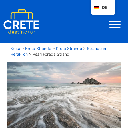
DE
Kreta
>
Kreta Strände
>
Kreta Strände
>
Strände in
Heraklion
>
Psari Forada Strand