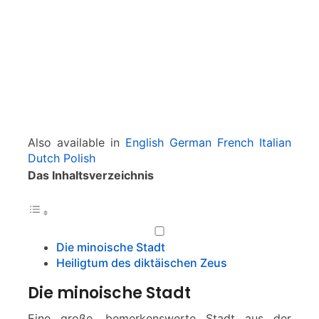
e
v
o
n
P
a
l
e
k
Also available in
English
German
French
Italian
a
Dutch
Polish
s
Das Inhaltsverzeichnis
t
r
o
Die minoische Stadt
Heiligtum des diktäischen Zeus
Die minoische Stadt
Eine große, bemerkenswerte Stadt aus der