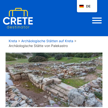
DE
Kreta
>
Archäologische Stätten auf Kreta
>
Archäologische Stätte von Palekastro