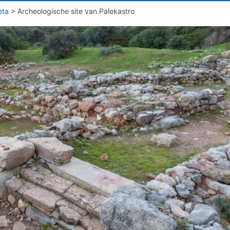
eta
>
Archeologische site van Palekastro