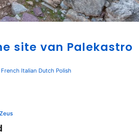
A
e site van Palekastro
r
c
h
e
French
Italian
Dutch
Polish
o
l
o
g
i
 Zeus
s
c
d
h