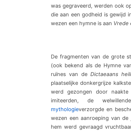
was gegraveerd, werden ook op
die aan een godheid is gewijd i
wezen een hymne is aan
Vrede 
De fragmenten van de grote s
(ook bekend als de Hymne v
ruïnes van de
Dictaeaans hei
plaatselijke donkergrijze kalkst
werd gezongen door naakte 
imiteerden, de welwill
mythologie
verzorgde en besch
wezen een aanroeping van de j
hem werd gevraagd vruchtbaar