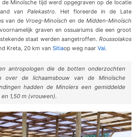
e
t de Minoïsche tijd werd opgegraven op de locatie
s
trand van
Palekastro
. Het floreerde in de Late
i
nes van de
Vroeg-Minoïsch
en de
Midden-Minoïsch
t
 voornamelijk graven en ossuariums die een groot
e
v
itstekende staat werden aangetroffen.
Roussolakos
a
land Kreta, 20 km van
Sitia
op weg naar
Vai
.
n
P
en antropologen die de botten onderzochten
a
l
ken over de lichaamsbouw van de Minoïsche
e
ndingen hadden de Minoïers een gemiddelde
k
 en 1,50 m (vrouwen).
a
s
t
r
o