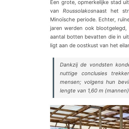
Een grote, opmerkelijke stad ui
van
Roussolakos
naast het s
Minoïsche periode. Echter, ruï
jaren werden ook blootgelegd,
aantal botten bevatten die in u
ligt aan de oostkust van het ei
Dankzij de vondsten kond
nuttige conclusies trek
mensen; volgens hun bevi
lengte van 1,60 m (mannen)