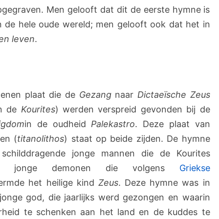
gegraven. Men gelooft dat dit de eerste hymne is
n de hele oude wereld; men gelooft ook dat het in
en leven
.
tenen plaat die de
Gezang
naar
Dictaeïsche Zeus
an de
Kourites
) werden verspreid gevonden bij de
ligdom
in de oudheid
Palekastro
. Deze plaat van
een (
titanolithos
) staat op beide zijden. De hymne
schilddragende jonge mannen die de Kourites
ende jonge demonen die volgens
Griekse
ermde het heilige kind
Zeus
. Deze hymne was in
onge god, die jaarlijks werd gezongen en waarin
heid te schenken aan het land en de kuddes te