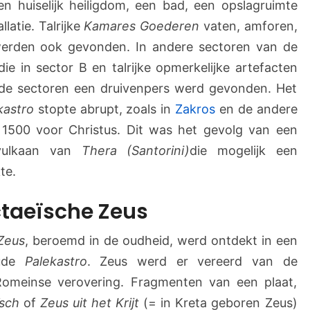
en huiselijk heiligdom, een bad, een opslagruimte
llatie. Talrijke
Kamares Goederen
vaten, amforen,
werden ook gevonden. In andere sectoren van de
e in sector B en talrijke opmerkelijke artefacten
n de sectoren een druivenpers werd gevonden. Het
kastro
stopte abrupt, zoals in
Zakros
en de andere
 1500 voor Christus. Dit was het gevolg van een
 vulkaan van
Thera (Santorini)
die mogelijk een
te.
ctaeïsche Zeus
Zeus
, beroemd in de oudheid, werd ontdekt in een
oude
Palekastro
. Zeus werd er vereerd van de
Romeinse verovering. Fragmenten van een plaat,
ïsch
of
Zeus uit het Krijt
(= in Kreta geboren Zeus)