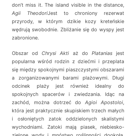
don’t miss it. The island visible in the distance,
Agii Theodori
Jest to chroniony rezerwat
przyrody, w którym dzikie kozy kreteńskie
wędrują swobodnie. Zbliżanie się do wyspy jest
zabronione.
Obszar od
Chrysi Akti
aż do
Platanias
jest
popularna wśród rodzin z dziećmi i przeplata
się między spokojnymi piaszczystymi obszarami
a zorganizowanymi barami plażowymi. Długi
odcinek plaży jest również idealny do
spokojnych spacerów i zwiedzania. Idąc na
zachód, można dotrzeć do
Agioi Apostoloi
,
która jest praktycznie skupiskiem trzech małych
i osłoniętych zatok oddzielonych skalistymi
wychodniami. Zatoki mają piasek, niebiesko-
zielone wody i mnóstwo roślinności dookoła.