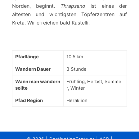
Norden, beginnt.
Thrapsano
ist eines der
ältesten und wichtigsten Töpferzentren auf
Kreta. Wir erreichen bald K
a
stelli.
Pfadlänge
10,5 km
Wandern Dauer
3 Stunde
Wann man wandern
Frühling, Herbst, Somme
sollte
r, Winter
Pfad Region
Heraklion
© 2026
|
DestinationCrete.gr
|
AGB
|