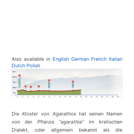
-
K
a
s
t
e
l
l
i
Also available in
English
German
French
Italian
Dutch
Polish
Die
Kloster von Agarathos
hat seinen Namen
von der Pflanze
“agarathia”
im kretischen
Dialekt, oder allgemein bekannt als die