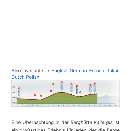
g
i
s
-
K
a
t
s
i
v
e
Also available in
English
German
French
Italian
l
Dutch
Polish
l
i
Eine Übernachtung in der
Berghütte Kallergis
ist
ein großartiges Erlebnis für jeden, der die Berge