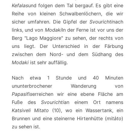
Kefalas
und folgen dem Tal bergauf. Es gibt eine
Reihe von kleinen Schwalbenlöchern, die wir
sicher umfahren. Die Gipfel der
Svourichti
nach
links, und von
Modaki
In der Ferne ist vor uns der
Berg "Lago Maggiore" zu sehen, der rechts von
uns liegt. Der Unterschied in der Färbung
zwischen dem Nord- und dem Südhang des
Modaki
ist sehr auffällig.
Nach etwa 1 Stunde und 40 Minuten
ununterbrochener Wanderung von
Papasifis
erreichen wir eine ebene Fläche am
Fuße des
Svourichti
an einem Ort namens
Katsiveli Mitato
(10), wo ein Wassertank, ein
Brunnen und eine steinerne Hirtenhütte (
mitàto
)
zu sehen ist.