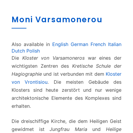
M
Moni Varsamonerou
o
n
i
V
Also available in
English
German
French
Italian
a
Dutch
Polish
r
Die
Kloster von Varsamoneros
war eines der
s
a
wichtigsten Zentren des
Kretische Schule der
m
Hagiographie
und ist verbunden mit dem
Kloster
o
von Vrontisiou
. Die meisten Gebäude des
n
Klosters sind heute zerstört und nur wenige
e
r
architektonische Elemente des Komplexes sind
o
erhalten.
u
Die dreischiffige Kirche, die dem Heiligen Geist
gewidmet ist
Jungfrau Maria
und
Heilige