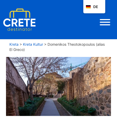
DE
Kreta
>
Kreta Kultur
>
Domenikos Theotokopoulos (alias
El Greco)