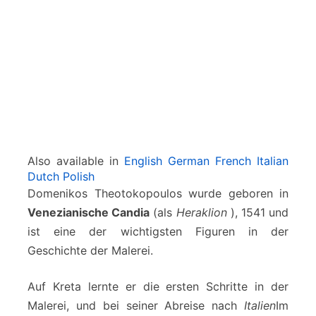
u
l
o
s
(
a
l
i
a
s
Also available in
English
German
French
Italian
E
Dutch
Polish
l
Domenikos Theotokopoulos wurde geboren in
G
Venezianische Candia
(als
Heraklion
), 1541 und
r
e
ist eine der wichtigsten Figuren in der
c
Geschichte der Malerei.
o
)
Auf Kreta lernte er die ersten Schritte in der
Malerei, und bei seiner Abreise nach
Italien
Im