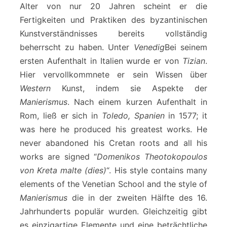
Alter von nur 20 Jahren scheint er die
Fertigkeiten und Praktiken des byzantinischen
Kunstverständnisses bereits vollständig
beherrscht zu haben. Unter
Venedig
Bei seinem
ersten Aufenthalt in Italien wurde er von
Tizian
.
Hier vervollkommnete er sein Wissen über
Western
Kunst, indem sie Aspekte der
Manierismus
. Nach einem kurzen Aufenthalt in
Rom, ließ er sich in
Toledo, Spanien
in 1577; it
was here he produced his greatest works. He
never abandoned his Cretan roots and all his
works are signed “
Domenikos Theotokopoulos
von Kreta malte (dies)
“. His style contains many
elements of the Venetian School and the style of
Manierismus
die in der zweiten Hälfte des 16.
Jahrhunderts populär wurden. Gleichzeitig gibt
es einzigartige Elemente und eine beträchtliche