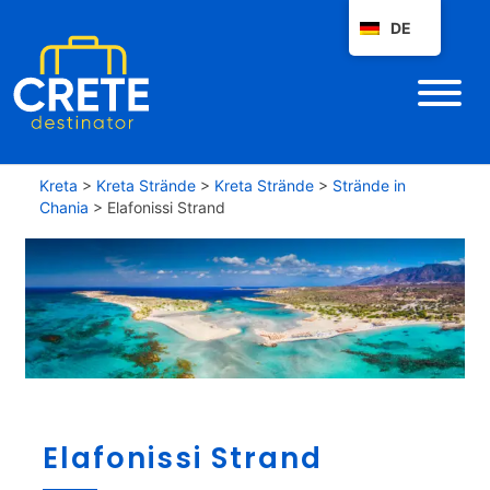
DE
Kreta
>
Kreta Strände
>
Kreta Strände
>
Strände in
Chania
>
Elafonissi Strand
E
Elafonissi Strand
l
a