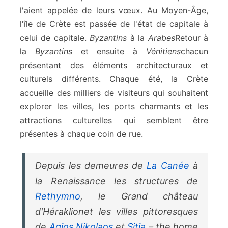
l'aient appelée de leurs vœux. Au Moyen-Âge,
l'île de Crète est passée de l'état de capitale à
celui de capitale.
Byzantins
à la
Arabes
Retour à
la
Byzantins
et ensuite à
Vénitiens
chacun
présentant des éléments architecturaux et
culturels différents. Chaque été, la Crète
accueille des milliers de visiteurs qui souhaitent
explorer les villes, les ports charmants et les
attractions culturelles qui semblent être
présentes à chaque coin de rue.
Depuis les demeures de
La Canée
à
la
Renaissance
les structures de
Rethymno
, le
Grand château
d'Héraklion
et les villes pittoresques
de
Agios Nikolaos
et
Sitia
– the home