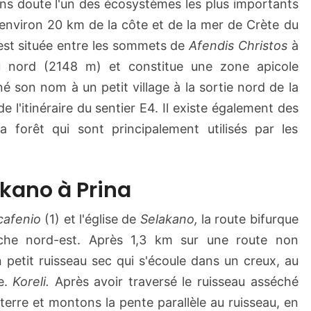
ns doute l'un des écosystèmes les plus importants
 environ 20 km de la côte et de la mer de Crète du
est située entre les sommets de
Afendis Christos
à
nord (2148 m) et constitue une zone apicole
é son nom à un petit village à la sortie nord de la
de l'itinéraire du sentier E4. Il existe également des
la forêt qui sont principalement utilisés par les
lekano à Prina
cafenio
(1) et l'église de
Selakano,
la route bifurque
che nord-est. Après 1,3 km sur une route non
petit ruisseau sec qui s'écoule dans un creux, au
e.
Koreli.
Après avoir traversé le ruisseau asséché
terre et montons la pente parallèle au ruisseau, en