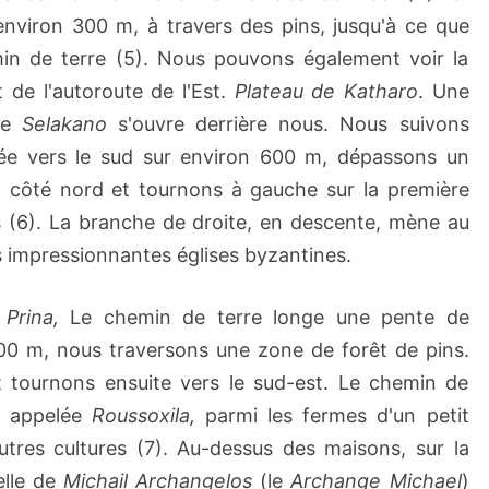
nviron 300 m, à travers des pins, jusqu'à ce que
min de terre (5). Nous pouvons également voir la
 de l'autoroute de l'Est.
Plateau de Katharo
. Une
 de
Selakano
s'ouvre derrière nous. Nous suivons
ée vers le sud sur environ 600 m, dépassons un
n côté nord et tournons à gauche sur la première
s (6). La branche de droite, en descente, mène au
s impressionnantes églises byzantines.
s
Prina,
Le chemin de terre longe une pente de
00 m, nous traversons une zone de forêt de pins.
t tournons ensuite vers le sud-est. Le chemin de
e appelée
Roussoxila,
parmi les fermes d'un petit
utres cultures (7). Au-dessus des maisons, sur la
elle de
Michail Archangelos
(le
Archange Michael
)